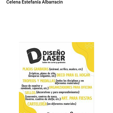
Celena Estefanía Albarracin