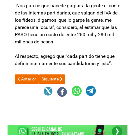
"Nos parece que hacerle garpar a la gente el costo
de las internas partidarias, que salgan del IVA de
los fideos, digamos, que lo garpe la gente, me
parece una locura”, consideró, al estimar que las
PASO tiene un costo de entre 250 mil y 280 mil
millones de pesos.
Al respecto, agregó que “cada partido tiene que
definir internamente sus candidaturas y listo”.
Artículo anterior: Tensión en el Gobierno: Bullrich le pidió a Ad
Artículo siguiente: Milei se reunió con grandes inv
Anterior
Siguiente