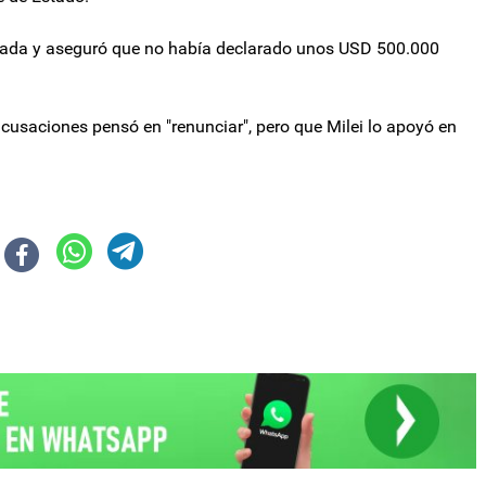
urada y aseguró que no había declarado unos USD 500.000
saciones pensó en "renunciar", pero que Milei lo apoyó en
ar plus médico y coseguros en OSEP
istratura K presentaron un informe sobre las condiciones de detención de 