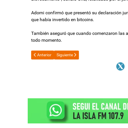
Adorni confirmó que presentó su declaración j
que había invertido en bitcoins.
También aseguró que cuando comenzaron las acu
todo momento.
Artículo anterior: ATE se pronunció a favor de elimin
Artículo siguiente: Consejeros de la Mag
Anterior
Siguiente