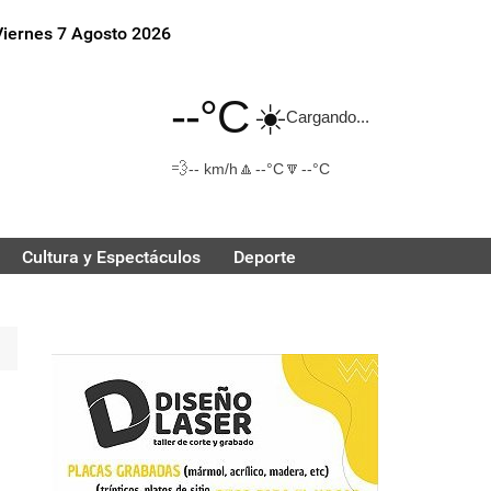
Viernes 7 Agosto 2026
--°C
☀️
Cargando...
💨
🔼
🔽
-- km/h
--°C
--°C
Cultura y Espectáculos
Deporte