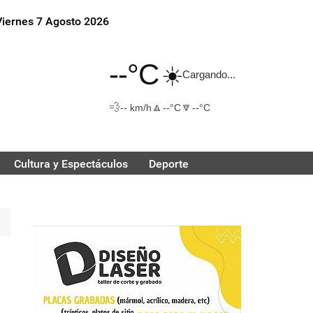
Viernes 7 Agosto 2026
--°C
☀️
Cargando...
💨
🔼
🔽
-- km/h
--°C
--°C
Cultura y Espectáculos
Deporte