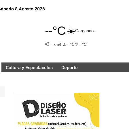
Sábado 8 Agosto 2026
--°C
☀️
Cargando...
💨
🔼
🔽
-- km/h
--°C
--°C
Cultura y Espectáculos
Deporte