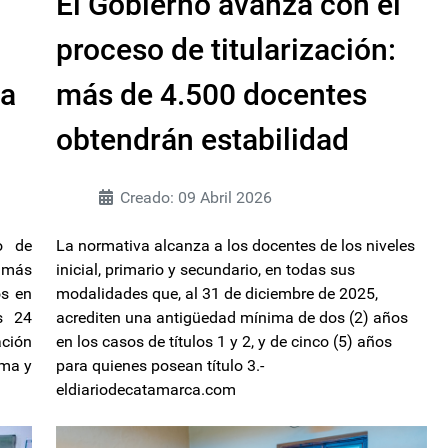
El Gobierno avanza con el
a
proceso de titularización:
ta
más de 4.500 docentes
obtendrán estabilidad
Creado: 09 Abril 2026
o de
La normativa alcanza a los docentes de los niveles
 más
inicial, primario y secundario, en todas sus
os en
modalidades que, al 31 de diciembre de 2025,
s 24
acrediten una antigüedad mínima de dos (2) años
ción
en los casos de títulos 1 y 2, y de cinco (5) años
ema y
para quienes posean título 3.-
eldiariodecatamarca.com