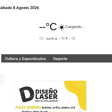
Sábado 8 Agosto 2026
--°C
☀️
Cargando...
💨
🔼
🔽
-- km/h
--°C
--°C
Cultura y Espectáculos
Deporte