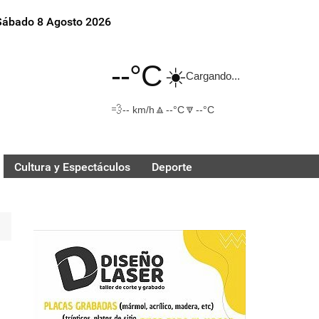
Sábado 8 Agosto 2026
--°C
☀️
Cargando...
💨
🔼
🔽
-- km/h
--°C
--°C
Cultura y Espectáculos
Deporte